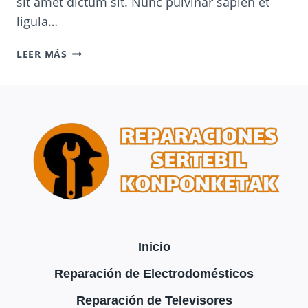
sit amet dictum sit. Nunc pulvinar sapien et
ligula…
LAUNDRY
LEER MÁS
ROOM
ORGANIZATION
&
CLEANING
TIPS
Inicio
Reparación de Electrodomésticos
Reparación de Televisores