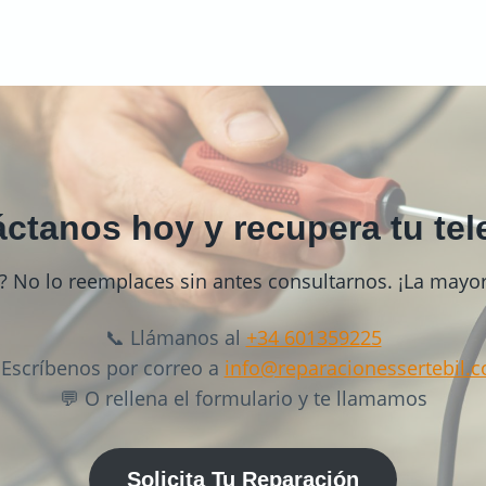
ctanos hoy y recupera tu tel
? No lo reemplaces sin antes consultarnos. ¡La mayorí
📞 Llámanos al
+34 601359225
 Escríbenos por correo a
info@reparacionessertebil.
💬 O rellena el formulario y te llamamos
Solicita Tu Reparación