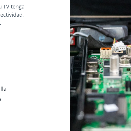
tu TV tenga
ectividad,
.
lla
s