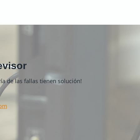
evisor
a de las fallas tienen solución!
com