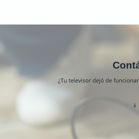
Contá
¿Tu televisor dejó de funcionar
📱