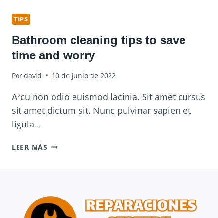
AND
WINDOW
TIPS
CLEANING
Bathroom cleaning tips to save
time and worry
Por
david
10 de junio de 2022
Arcu non odio euismod lacinia. Sit amet cursus
sit amet dictum sit. Nunc pulvinar sapien et
ligula…
BATHROOM
LEER MÁS
CLEANING
TIPS
TO
SAVE
TIME
AND