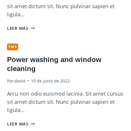
sit amet dictum sit. Nunc pulvinar sapien et
ligula…
THE
LEER MÁS
BEST
KITCHEN
CLEANING
TIPS
TIPS
Power washing and window
AND
TRICKS
cleaning
Por
david
10 de junio de 2022
Arcu non odio euismod lacinia. Sit amet cursus
sit amet dictum sit. Nunc pulvinar sapien et
ligula…
POWER
LEER MÁS
WASHING