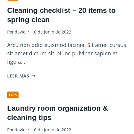
Cleaning checklist – 20 items to
spring clean
Por
david
10 de junio de 2022
Arcu non odio euismod lacinia. Sit amet cursus
sit amet dictum sit. Nunc pulvinar sapien et
ligula…
CLEANING
LEER MÁS
CHECKLIST
–
20
TIPS
ITEMS
Laundry room organization &
TO
SPRING
cleaning tips
CLEAN
Por
david
10 de junio de 2022