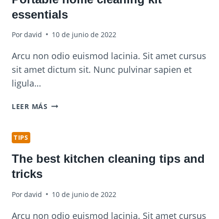
TIPS
essentials
Por
david
10 de junio de 2022
Arcu non odio euismod lacinia. Sit amet cursus
sit amet dictum sit. Nunc pulvinar sapien et
ligula…
PORTABLE
LEER MÁS
HOME
CLEANING
KIT
TIPS
ESSENTIALS
The best kitchen cleaning tips and
tricks
Por
david
10 de junio de 2022
Arcu non odio euismod lacinia. Sit amet cursus