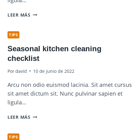
PET
LEER MÁS
CLEANING
TIPS
FOR
TIPS
PET
Seasonal kitchen cleaning
OWNERS
checklist
Por
david
10 de junio de 2022
Arcu non odio euismod lacinia. Sit amet cursus
sit amet dictum sit. Nunc pulvinar sapien et
ligula…
SEASONAL
LEER MÁS
KITCHEN
CLEANING
CHECKLIST
TIPS