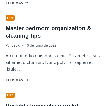
PRETTY
LEER MÁS
KITCHEN
STORAGE
&
TIPS
CLEANING
Master bedroom organization &
PRODUCTS
cleaning tips
Por
david
10 de junio de 2022
Arcu non odio euismod lacinia. Sit amet cursus
sit amet dictum sit. Nunc pulvinar sapien et
ligula…
MASTER
LEER MÁS
BEDROOM
ORGANIZATION
&
TIPS
CLEANING
Portable home cleaning kit