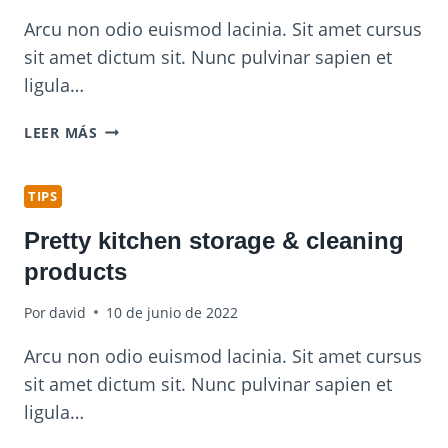
Arcu non odio euismod lacinia. Sit amet cursus
sit amet dictum sit. Nunc pulvinar sapien et
ligula…
LAUNDRY
LEER MÁS
ROOM
ORGANIZATION
&
TIPS
CLEANING
Pretty kitchen storage & cleaning
TIPS
products
Por
david
10 de junio de 2022
Arcu non odio euismod lacinia. Sit amet cursus
sit amet dictum sit. Nunc pulvinar sapien et
ligula…